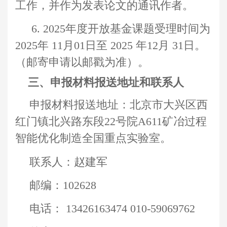
工作，并作为发表论文的通讯作者。
6. 202
5
年度开放基金课题受理时间为
202
5
年
11
月
01
日至
202
5
年
12
月
31
日。
（邮寄申请以邮戳为准）。
三
、
申报材料报送地址和联系人
申报材料报送
地址：
北京市大兴区西
红门镇北兴路东段
22
号院
A
611
矿冶过程
智能优化制造全国
重点实验室
。
联系人：
赵建军
邮编：
102628
电话：
13426163474
0
10
-
59069762