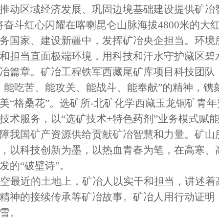
推动区域经济发展、巩固边境基础建设提供矿冶
将奋斗红心闪耀在喀喇昆仑山脉海拔4800米的
务国家、建设新疆中，发挥矿冶央企担当。环境所
和担当直面极端环境，用科技和汗水守护藏区碧
冶篇章。矿冶工程铁军西藏尾矿库项目科技团队
、能吃苦、能攻关、能战斗、能奉献”的精神，镌刻
美“格桑花”。选矿所-北矿化学西藏玉龙铜矿青年
技术服务，以“选矿技术+特色药剂”业务模式赋
障我国矿产资源供给贡献矿冶智慧和力量。矿山
，以科技创新为墨，以热血青春为笔，在高寒、
发的“破壁诗”。
空最近的土地上，矿冶人以实干和担当，讲述着
精神的接续传承等矿冶故事。矿冶人用行动证明
雪。