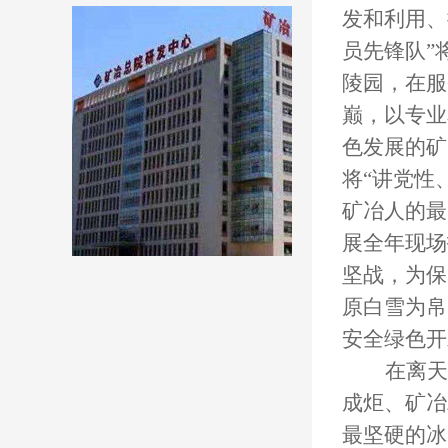
发和利用、
员先锋队”
陵园，在服
巅，以专业
色发展的矿
将“讲党性
矿冶人的最
展全年现场
坚战，为保
原白雪为帛
安全绿色开
在离天
成炬、矿冶
最坚硬的冰