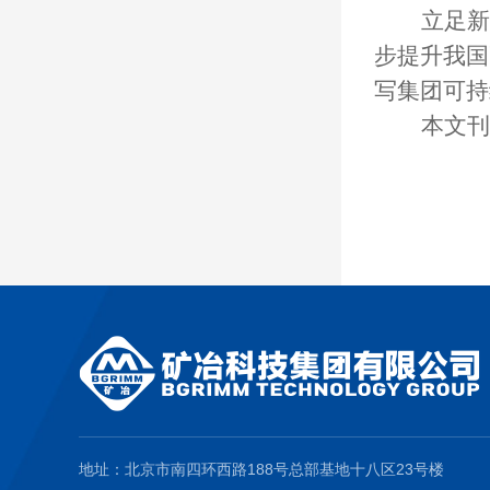
立足新
步提升我国
写集团可持
本文刊
地址：北京市南四环西路188号总部基地十八区23号楼