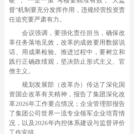
硬”，“一企一策”考核要精准有效，“大监
督”机制要充分发挥作用，违规经营投资责
任追究要严肃有力。
会议强调，要强化责任担当，确保改
革任务落地见效，改革的成效要用数据说
话、用成果检验。推进过程中，要树立和
践行正确政绩观，坚决防止形式主义、官
僚主义。
规划发展部（改革办）传达了深化国
资国企改革有关精神，报告了集团深化改
革
2026年工作要点情况；企业管理部报告
了集团公司世界一流专业领军企业培育情
况，以及2026年内控体系建设与监督评价
工作安排。