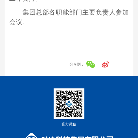
集团总部各职能部门主要负责人参加
会议。
分享到：
官方微信